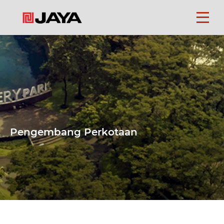
Beranda
Tentang
Kami
Perusahaan
Pengembang Perkotaan
Yayasan
Karir
Kontak