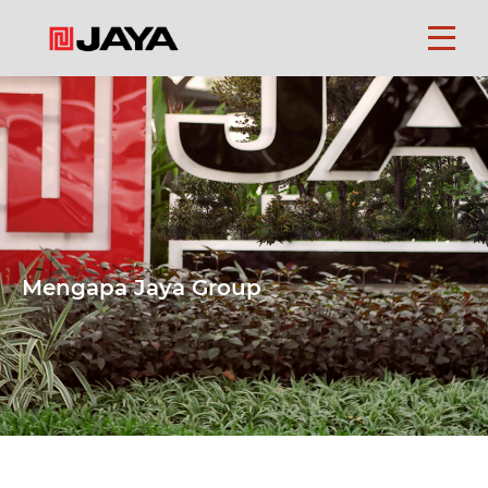
Beranda
Tentang
Kami
Perusahaan
Mengapa Jaya Group
Yayasan
Karir
Kontak