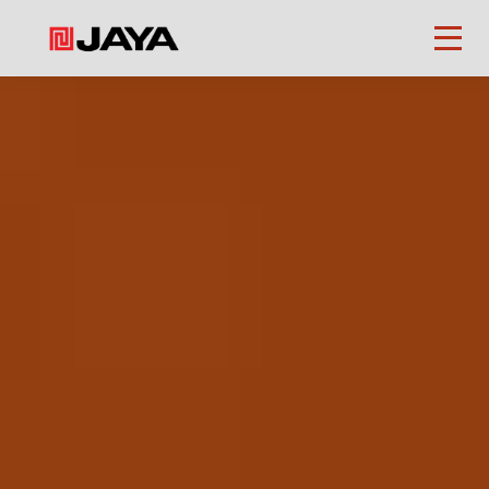
Beranda
Tentang
Kami
Perusahaan
Yayasan
Karir
Kontak